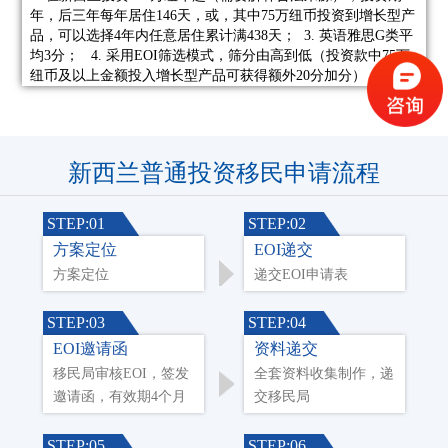
年，后三年每年居住146天，或，其中75万纽币投资到增长型产
品，可以选择4年内任意居住累计满438天； 3. 英语雅思G类平
均3分； 4. 采用EOI筛选模式，筛分由高到低（投资款中75万
纽币及以上金额投入增长型产品可获得额外20分加分）； 5. 无
犯罪记录 6. 针对资产在中国境内的申请人，确保投资前2年有
过投资金融产品的经验，例如保险，基金，理财等，无金额及
盈利要求。
新西兰普通投资移民申请流程
STEP:01
STEP:02
方案定位
EOI递交
方案定位
递交EOI申请表
STEP:03
STEP:04
EOI邀请函
资料递交
移民局审核EOI，签发
全套资料收集制作，递
邀请函，有效期4个月
交移民局
STEP:05
STEP:06